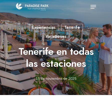
Skip
Menu
to
Close
main
Menu
Experiencias
Tenerife
content
Vacaciones
Tenerife en todas
las estaciones
15 de noviembre de 2025