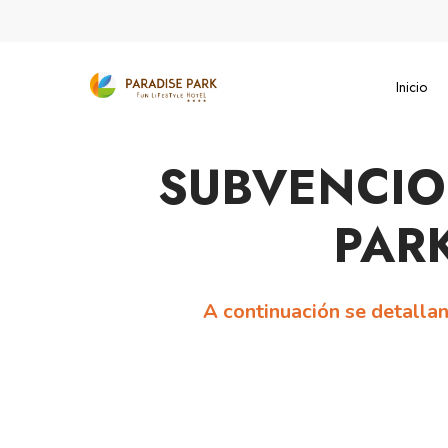
Skip
to
main
Inicio
content
SUBVENCIO
PARK
A continuación se detallan