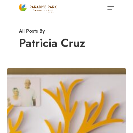
Skip
Menu
to
Close
main
Menu
All Posts By
content
Patricia Cruz