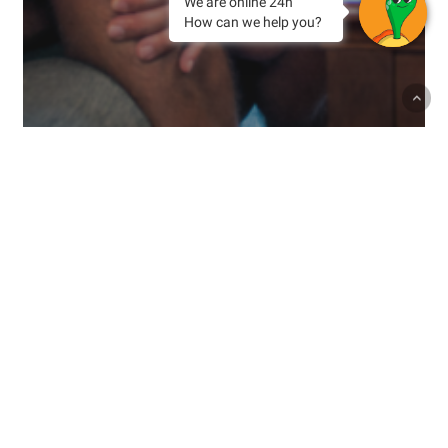
We are online 24h
How can we help you?
Experiencias
Tenerife
Vacaciones
¿Qué habitación encaja más con tu
viaje? Encuentra la opción ideal
para ti en el Paradise Park