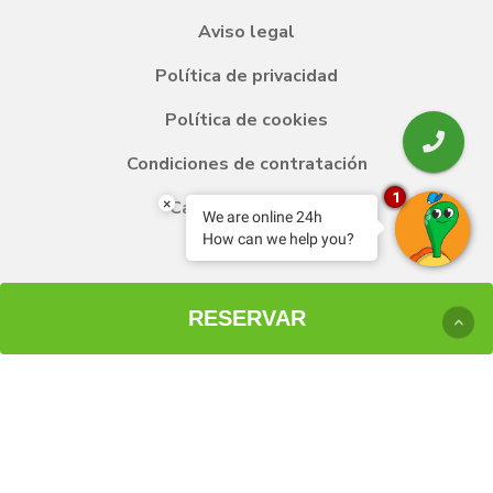
Aviso legal
Política de privacidad
Política de cookies
Condiciones de contratación
1
×
Canal de denuncia
We are online 24h
How can we help you?
Portal de transparencia
RESERVAR
Subvenciones
Garantía de mejor precio web
Preguntas frecuentes
Responsabilidad social