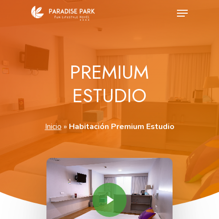
Skip
Menu
to
Close
main
Menu
content
PREMIUM
ESTUDIO
Inicio
»
Habitación Premium Estudio
Play Video