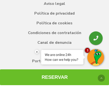
Aviso legal
Política de privacidad
Política de cookies
Condiciones de contratación
Canal de denuncia
1
×
We are online 24h
How can we help you?
Portal de transparencia
Subvenciones
RESERVAR
Garantía de mejor precio web
Preguntas frecuentes
Responsabilidad social