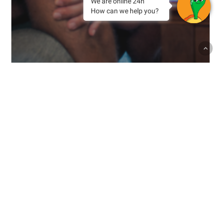
We are online 24h
How can we help you?
Experiencias
Tenerife
Vacaciones
¿Qué habitación encaja más con tu
viaje? Encuentra la opción ideal
para ti en el Paradise Park