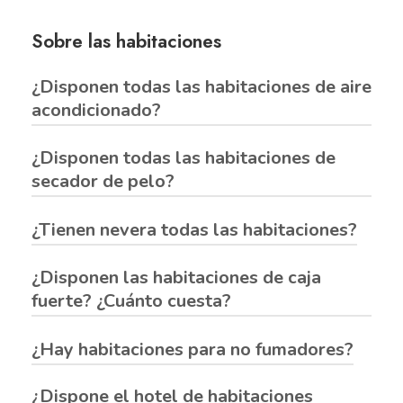
SPAradise, que se le reembolsa cuando devuelve
mascotas en nuestro hotel
la toalla. Tenemos un compromiso con el medio
Sobre las habitaciones
ambiente, por lo que si deseas cambiar la toalla
¿Disponen todas las habitaciones de aire
durante tu estancia, tendrá un coste de 0,50€ la
acondicionado?
unidad.
¿Disponen todas las habitaciones de
Todas las habitaciones tienen aire acondicionado.
secador de pelo?
¿Tienen nevera todas las habitaciones?
Todas las habitaciones tienen secador de pelo en
el baño.
¿Disponen las habitaciones de caja
Todas las habitaciones tienen nevera o un
fuerte? ¿Cuánto cuesta?
pequeño minibar (vacío) que pueden utilizar.
¿Hay habitaciones para no fumadores?
Sí, las habitaciones tienen caja fuerte. El precio es
de 2,50€ por día.
¿Dispone el hotel de habitaciones
Todas lo son. No se puede fumar en ninguna de