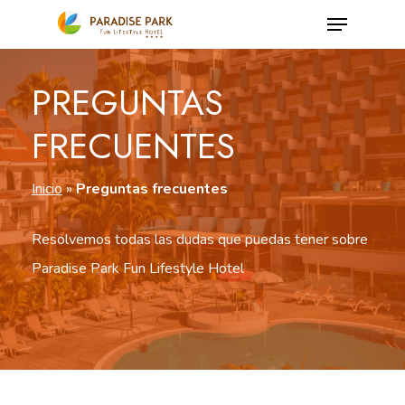
Skip
Menu
to
Close
main
PREGUNTAS
Menu
content
FRECUENTES
Inicio
»
Preguntas frecuentes
Resolvemos todas las dudas que puedas tener sobre
Paradise Park Fun Lifestyle Hotel