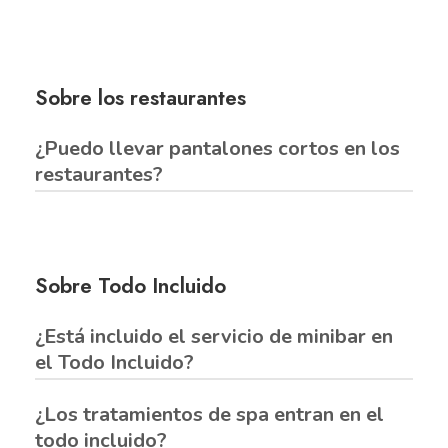
Sobre los restaurantes
¿Puedo llevar pantalones cortos en los
restaurantes?
Les informamos que tanto los caballeros como las
señoras deberán acudir al servicio de cena
Sobre Todo Incluido
utilizando vestimenta apropiada, acorde a un
entorno familiar. Le recomendamos el estilo smart
¿Está incluido el servicio de minibar en
casual.
el Todo Incluido?
¿Los tratamientos de spa entran en el
El servicio de minibar no está incluido. Las bebidas
todo incluido?