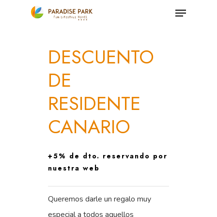
Skip
Menu
to
Close
main
Menu
DESCUENTO
content
DE
RESIDENTE
CANARIO
+5% de dto. reservando por
nuestra web
Queremos darle un regalo muy
especial a todos aquellos