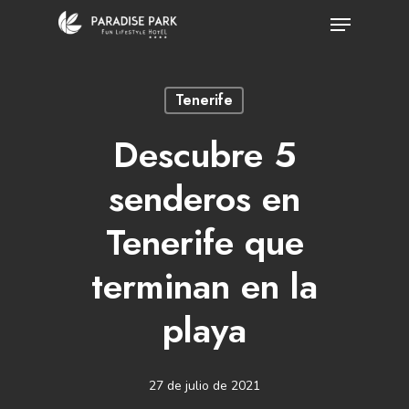
Skip
Menu
to
Close
main
Menu
Tenerife
content
Descubre 5
senderos en
Tenerife que
terminan en la
playa
27 de julio de 2021