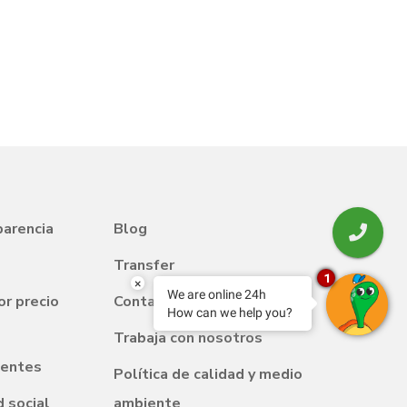
parencia
Blog
Transfer
1
×
We are online 24h
or precio
Contacto
How can we help you?
Trabaja con nosotros
uentes
Política de calidad y medio
 social
ambiente