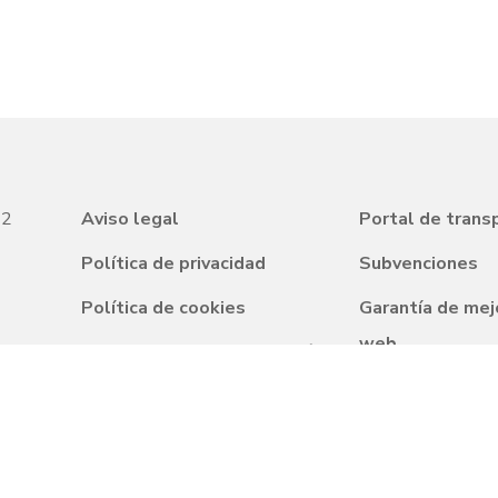
22
Aviso legal
Portal de trans
Política de privacidad
Subvenciones
Política de cookies
Garantía de mej
web
Condiciones de contratación
Preguntas frec
Canal de denuncia
Responsabilidad
Programa Autis