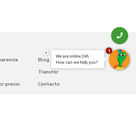
1
×
We are online 24h
parencia
Blog
How can we help you?
Transfer
or precio
Contacto
Trabaja con nosotros
uentes
Política de calidad y medio
 social
ambiente
m Friendly