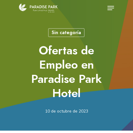
Skip
Menu
to
Close
main
Menu
Sin categoría
content
Ofertas de
Empleo en
Paradise Park
Hotel
10 de octubre de 2023