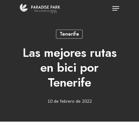
Skip
Menu
to
Close
main
Menu
Tenerife
content
Las mejores rutas
en bici por
Tenerife
10 de febrero de 2022