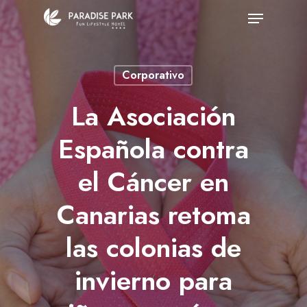
Skip
Menu
to
Close
main
Menu
Corporativo
content
La Asociación
Española contra
el Cáncer en
Canarias retoma
las colonias de
invierno para