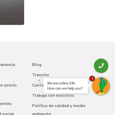
parencia
Blog
Transfer
1
×
We are online 24h
or precio
Contacto
How can we help you?
Trabaja con nosotros
uentes
Política de calidad y medio
 social
ambiente