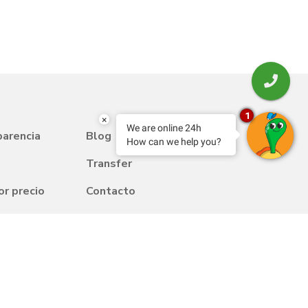
1
×
We are online 24h
parencia
Blog
How can we help you?
Transfer
or precio
Contacto
Trabaja con nosotros
uentes
Política de calidad y medio
 social
ambiente
m Friendly