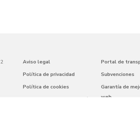
22
Aviso legal
Portal de trans
Política de privacidad
Subvenciones
Política de cookies
Garantía de mej
web
Condiciones de contratación
Preguntas frec
Canal de denuncia
Responsabilidad
Programa Autis