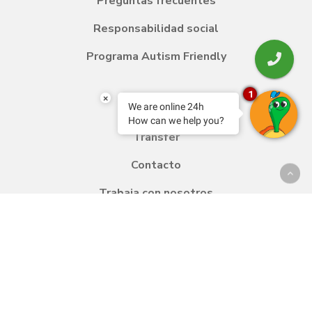
Preguntas frecuentes
Responsabilidad social
Programa Autism Friendly
1
×
We are online 24h
Blog
How can we help you?
Transfer
Contacto
Trabaja con nosotros
Política de calidad y medio ambiente