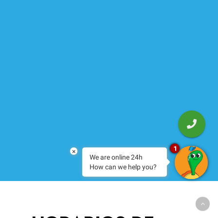
1
×
We are online 24h
How can we help you?